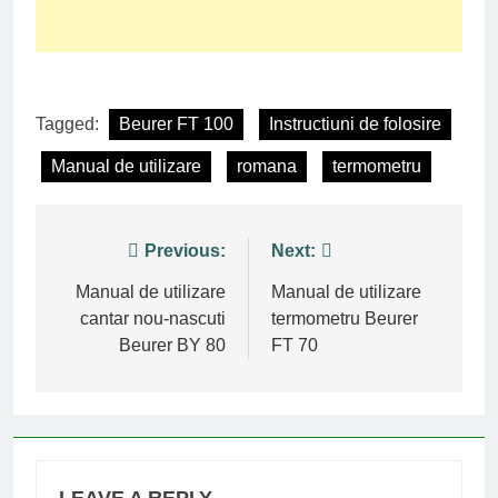
Tagged:
Beurer FT 100
Instructiuni de folosire
Manual de utilizare
romana
termometru
Post
Previous:
Next:
navigation
Manual de utilizare
Manual de utilizare
cantar nou-nascuti
termometru Beurer
Beurer BY 80
FT 70
LEAVE A REPLY