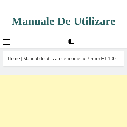
Skip
to
content
Manuale De Utilizare
Manuale De Utilizare
Home
|
Manual de utilizare termometru Beurer FT 100