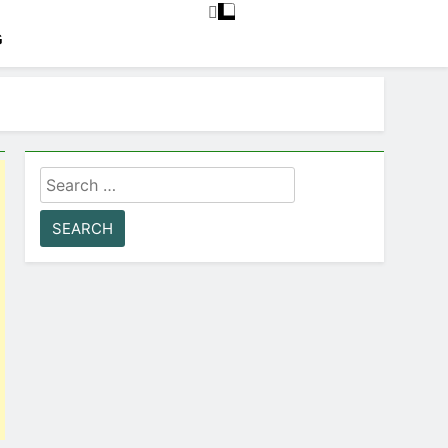
G
Search
for: