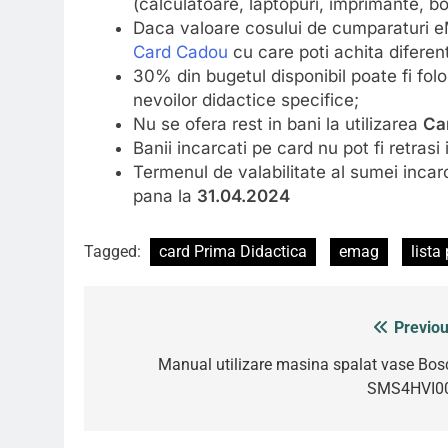
(calculatoare, laptopuri, imprimante, 
Daca valoare cosului de cumparaturi eM
Card Cadou
cu care poti achita diferen
30% din bugetul disponibil poate fi fol
nevoilor didactice specifice;
Nu se ofera rest in bani la utilizarea
Car
Banii incarcati pe card nu pot fi retras
Termenul de valabilitate al sumei incar
pana la
31.04.2024
Tagged:
card Prima Didactica
emag
lista
Previou
Post
navigation
Manual utilizare masina spalat vase Bos
SMS4HVI0