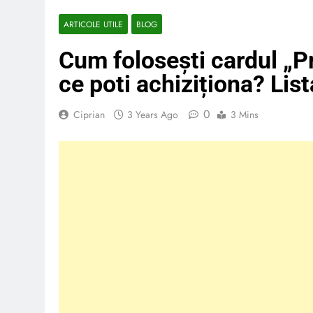
ARTICOLE UTILE
BLOG
Cum folosești cardul „P
ce poti achiziționa? Lis
0
Ciprian
3 Years Ago
3 Mins