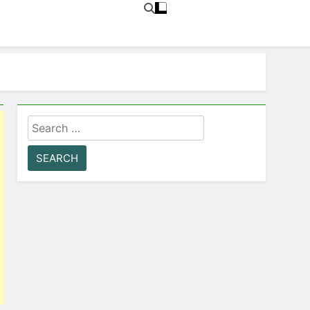
Search
for: