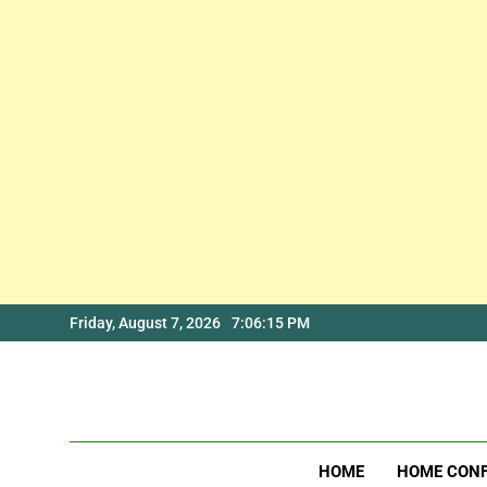
Skip
Friday, August 7, 2026
7:06:16 PM
to
content
HOME
HOME CON