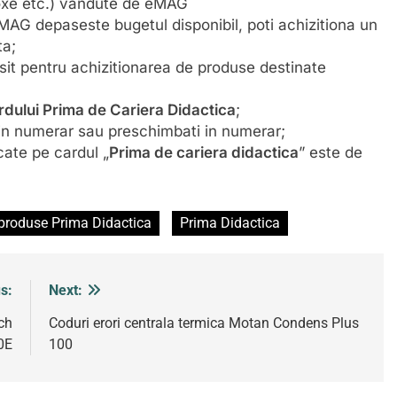
boxe etc.) vandute de eMAG
AG depaseste bugetul disponibil, poti achizitiona un
ta;
osit pentru achizitionarea de produse destinate
dului Prima de Cariera Didactica
;
i in numerar sau preschimbati in numerar;
cate pe cardul „
Prima de cariera didactica
” este de
 produse Prima Didactica
Prima Didactica
s:
Next:
ch
Coduri erori centrala termica Motan Condens Plus
0E
100