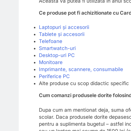
Aceasta va putea fi utilizata in anul 
Ce produse pot fi achizitionate cu Car
Laptopuri și accesorii
Tablete și accesorii
Telefoane
Smartwatch-uri
Desktop-uri PC
Monitoare
Imprimante, scannere, consumabile
Periferice PC
Alte produse cu scop didactic specific
Cum comanzi produsele dorite folosind
Dupa cum am mentionat deja, suma ofer
scolar. Daca produsele dorite depasesc
pentru a suplimenta bugetul – astfel inc
sau un laptop mai scump de 1500 lei 