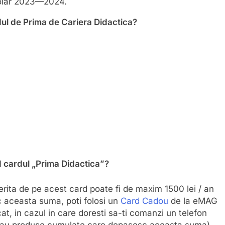
scolar 2023—2024.
dul de Prima de Cariera Didactica?
 cardul „Prima Didactica”?
ita de pe acest card poate fi de maxim 1500 lei / an
 aceasta suma, poti folosi un
Card Cadou
de la eMAG
at, in cazul in care doresti sa-ti comanzi un telefon
(sau produse cumulate care depasesc aceasta suma)