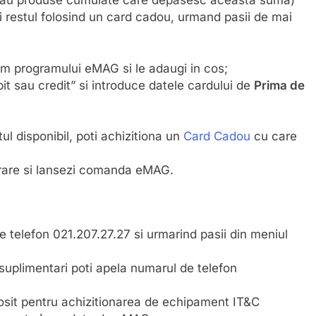
si restul folosind un card cadou, urmand pasii de mai
orm programului eMAG si le adaugi in cos;
t sau credit” si introduce datele cardului de
Prima de
l disponibil, poti achizitiona un
Card Cadou
cu care
vrare si lansezi comanda eMAG.
 telefon 021.207.27.27 si urmarind pasii din meniul
i suplimentari poti apela numarul de telefon
losit pentru achizitionarea de echipament IT&C