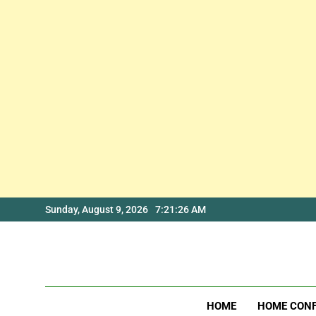
Skip
Sunday, August 9, 2026
7:21:26 AM
to
content
HOME
HOME CON