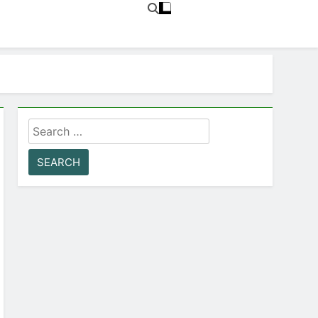
Search
for: