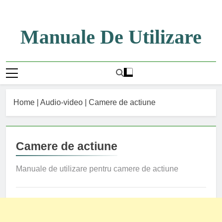
Skip
to
content
Manuale De Utilizare
Manuale De Utilizare
Home
|
Audio-video
|
Camere de actiune
Camere de actiune
Manuale de utilizare pentru camere de actiune