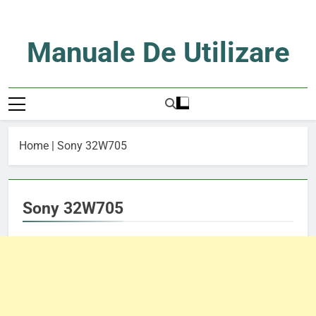
Skip
to
content
Manuale De Utilizare
Manuale De Utilizare
Home
|
Sony 32W705
Sony 32W705