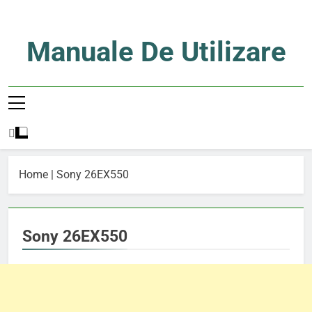
Skip
to
content
Manuale De Utilizare
Manuale De Utilizare
Home
|
Sony 26EX550
Sony 26EX550