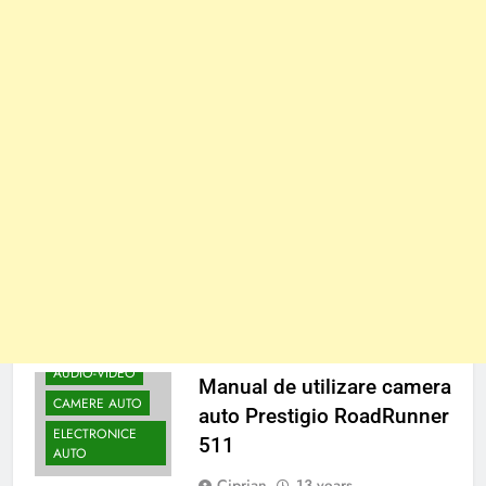
AUDIO-VIDEO
Manual de utilizare camera
CAMERE AUTO
auto Prestigio RoadRunner
ELECTRONICE
511
AUTO
Ciprian
13 years