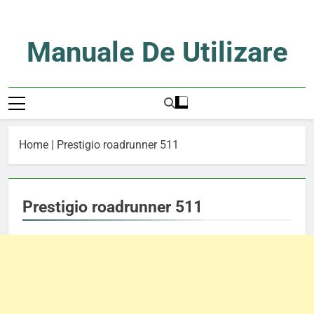
Skip
to
content
Manuale De Utilizare
Manuale De Utilizare
Home
|
Prestigio roadrunner 511
Prestigio roadrunner 511