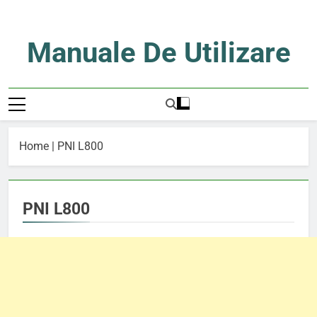
Skip
to
content
Manuale De Utilizare
Manuale De Utilizare
Home
|
PNI L800
PNI L800