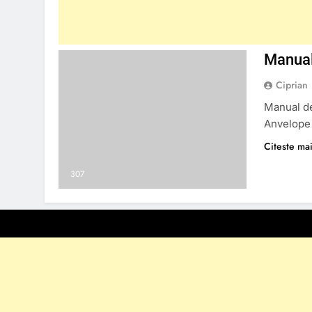
Manual
Ciprian
Manual de
Anvelope
Citeste mai
307