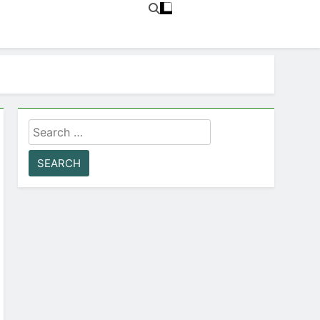
Search
for: