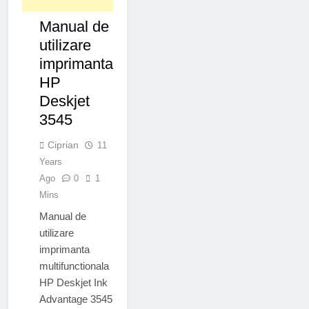
IMPRIMANTE
Manual de
IT&C
utilizare
imprimanta
HP
Deskjet
3545
Ciprian
11
Years
Ago
0
1
Mins
Manual de
utilizare
imprimanta
multifunctionala
HP Deskjet Ink
Advantage 3545