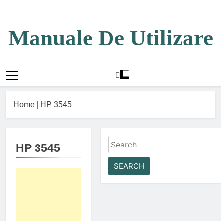
Skip
to
content
Manuale De Utilizare
Manuale De Utilizare
Home
|
HP 3545
Search
HP 3545
for: