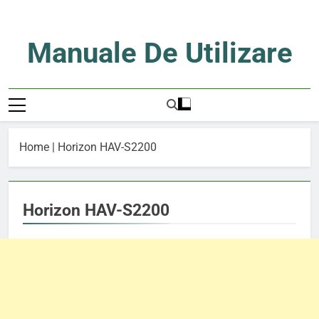
Skip
to
content
Manuale De Utilizare
Manuale De Utilizare
Home
|
Horizon HAV-S2200
Horizon HAV-S2200