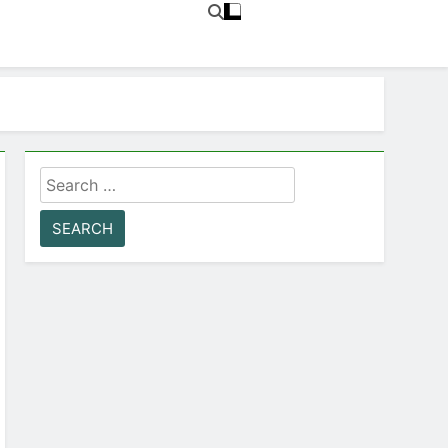
Search
for: