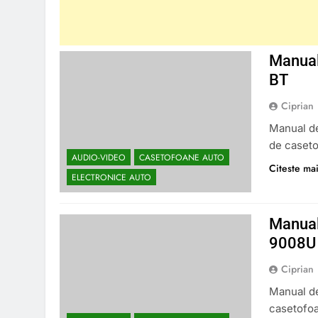
Manual
BT
Ciprian
Manual de
de caset
AUDIO-VIDEO
CASETOFOANE AUTO
Citeste mai
ELECTRONICE AUTO
Manual
9008U
Ciprian
Manual de
casetofo