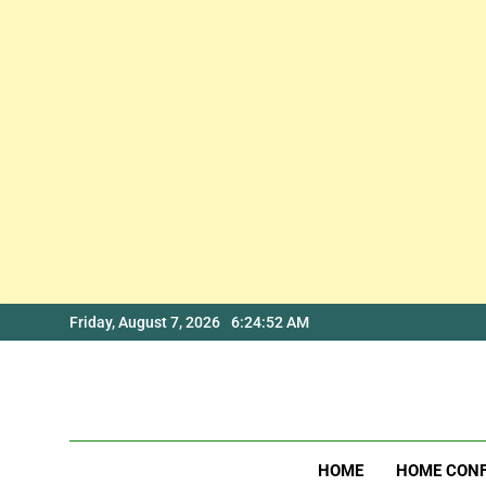
Skip
Friday, August 7, 2026
6:24:53 AM
to
content
HOME
HOME CON