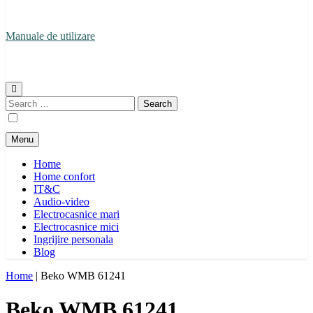
Manuale de utilizare
Manuale de utilizare
Search
for:
Menu
Home
Home confort
IT&C
Audio-video
Electrocasnice mari
Electrocasnice mici
Ingrijire personala
Blog
Home
|
Beko WMB 61241
Beko WMB 61241