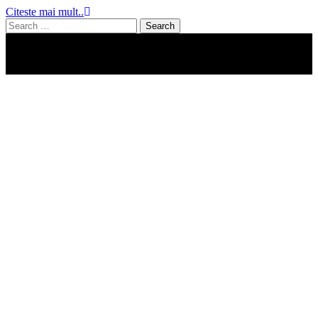
Citeste mai mult..
Search
for: