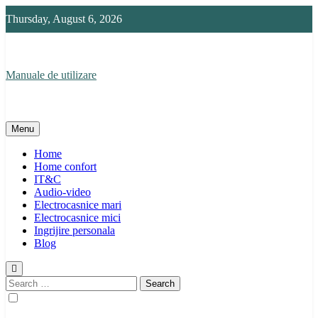
Skip
Thursday, August 6, 2026
to
content
Manuale de utilizare
Manuale de utilizare
Menu
Home
Home confort
IT&C
Audio-video
Electrocasnice mari
Electrocasnice mici
Ingrijire personala
Blog
Search
for: