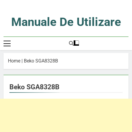
Skip
to
content
Manuale De Utilizare
Manuale De Utilizare
Home
|
Beko SGA8328B
Beko SGA8328B