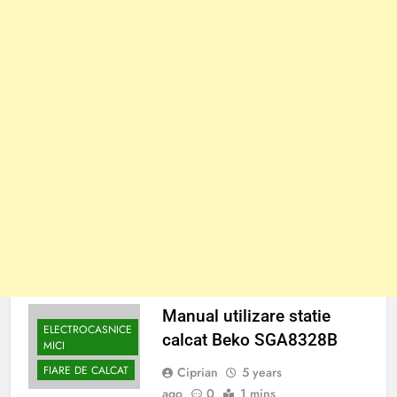
Manual utilizare statie
ELECTROCASNICE
calcat Beko SGA8328B
MICI
FIARE DE CALCAT
Ciprian
5 years
ago
0
1 mins