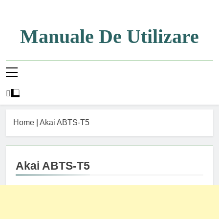
Skip
to
content
Manuale De Utilizare
Manuale De Utilizare
Home
|
Akai ABTS-T5
Akai ABTS-T5