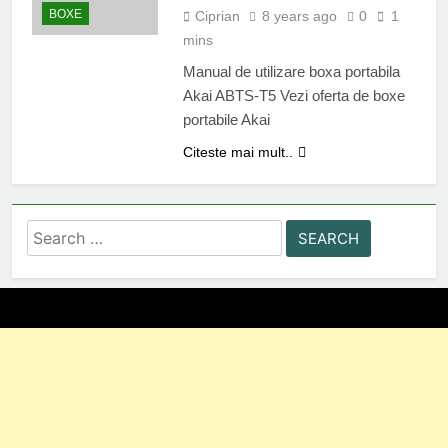
BOXE
Ciprian
8 years ago
0
1
mins
Manual de utilizare boxa portabila
Akai ABTS-T5 Vezi oferta de boxe
portabile Akai
Citeste mai mult..
Search
for: