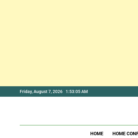
Skip
Friday, August 7, 2026
1:53:06 AM
to
content
HOME
HOME CON