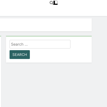
Search
for: