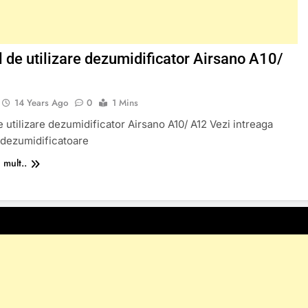
 de utilizare dezumidificator Airsano A10/
14 Years Ago
0
1 Mins
 utilizare dezumidificator Airsano A10/ A12 Vezi intreaga
 dezumidificatoare
 mult..