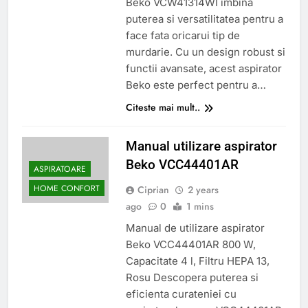
Beko VCW41314WI imbina
puterea si versatilitatea pentru a
face fata oricarui tip de
murdarie. Cu un design robust si
functii avansate, acest aspirator
Beko este perfect pentru a…
Citeste mai mult..
Manual utilizare aspirator
Beko VCC44401AR
ASPIRATOARE
HOME CONFORT
Ciprian
2 years
ago
0
1 mins
Manual de utilizare aspirator
Beko VCC44401AR 800 W,
Capacitate 4 l, Filtru HEPA 13,
Rosu Descopera puterea si
eficienta curateniei cu