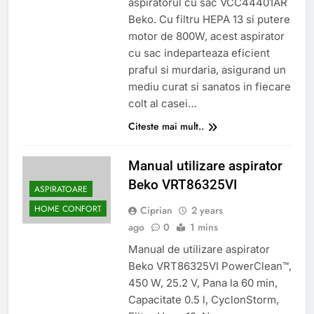
aspiratorul cu sac VCC44401AR
Beko. Cu filtru HEPA 13 si putere
motor de 800W, acest aspirator
cu sac indeparteaza eficient
praful si murdaria, asigurand un
mediu curat si sanatos in fiecare
colt al casei…
Citeste mai mult..
Manual utilizare aspirator
Beko VRT86325VI
ASPIRATOARE
HOME CONFORT
Ciprian
2 years
ago
0
1 mins
Manual de utilizare aspirator
Beko VRT86325VI PowerClean™,
450 W, 25.2 V, Pana la 60 min,
Capacitate 0.5 l, CyclonStorm,