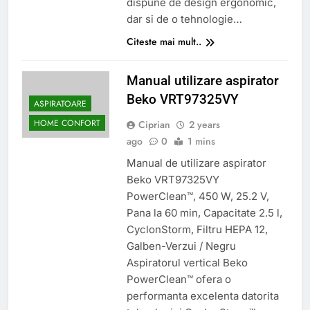
dispune de design ergonomic,
dar si de o tehnologie…
Citeste mai mult..
Manual utilizare aspirator
Beko VRT97325VY
ASPIRATOARE
HOME CONFORT
Ciprian
2 years
ago
0
1 mins
Manual de utilizare aspirator
Beko VRT97325VY
PowerClean™, 450 W, 25.2 V,
Pana la 60 min, Capacitate 2.5 l,
CyclonStorm, Filtru HEPA 12,
Galben-Verzui / Negru
Aspiratorul vertical Beko
PowerClean™ ofera o
performanta excelenta datorita