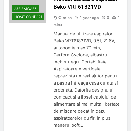
Beko VRT61821VD
ASPIRATOARE
HOME CONFORT
Ciprian
1 year ago
0
1
mins
Manual de utilizare aspirator
Beko VRT61821VD, 0.5l, 21.6V,
autonomie max 70 min,
PerformCyclone, albastru
inchis-negru Portabilitate
Aspiratoarele verticale
reprezinta un real ajutor pentru
a pastra intreaga casa curata si
ordonata. Datorita designului
compact si a lipsei cablului de
alimentare ai mai multa libertate
de miscare decat in cazul
aspiratoarelor cu fir. In plus,
manerul soft…