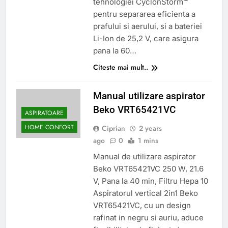
tehnologiei CyclonStorm™
pentru separarea eficienta a
prafului si aerului, si a bateriei
Li-Ion de 25,2 V, care asigura
pana la 60…
Citeste mai mult..
Manual utilizare aspirator
Beko VRT65421VC
ASPIRATOARE
HOME CONFORT
Ciprian
2 years
ago
0
1 mins
Manual de utilizare aspirator
Beko VRT65421VC 250 W, 21.6
V, Pana la 40 min, Filtru Hepa 10
Aspiratorul vertical 2in1 Beko
VRT65421VC, cu un design
rafinat in negru si auriu, aduce