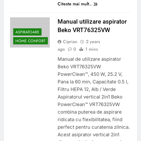
Citeste mai mult..
Manual utilizare aspirator
Beko VRT76325VW
ASPIRATOARE
HOME CONFORT
Ciprian
2 years
ago
0
1 mins
Manual de utilizare aspirator
Beko VRT76325VW
PowerClean™, 450 W, 25.2 V,
Pana la 60 min, Capacitate 0.5 l,
Filtru HEPA 12, Alb / Verde
Aspiratorul vertical 2in1 Beko
PowerClean™ VRT76325VW
combina puterea de aspirare
ridicata cu flexibilitatea, fiind
perfect pentru curatenia zilnica.
Acest asiprator vertical 2in1