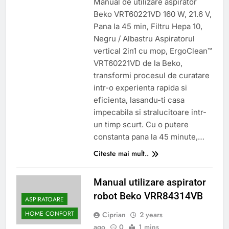
Manual de utilizare aspirator
Beko VRT60221VD 160 W, 21.6 V,
Pana la 45 min, Filtru Hepa 10,
Negru / Albastru Aspiratorul
vertical 2in1 cu mop, ErgoClean™
VRT60221VD de la Beko,
transformi procesul de curatare
intr-o experienta rapida si
eficienta, lasandu-ti casa
impecabila si stralucitoare intr-
un timp scurt. Cu o putere
constanta pana la 45 minute,…
Citeste mai mult..
Manual utilizare aspirator
robot Beko VRR84314VB
ASPIRATOARE
HOME CONFORT
Ciprian
2 years
ago
0
1 mins