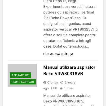
Filtru Hepa 12, Negru
Experimenteaza versatilitatea si
puterea cu aspiratorul vertical
2in1 Beko PowerClean. Cu
designul sau ingenios, acest
aspirator vertical VRT86325VI iti
ofera o solutie completa pentru
curatarea eficienta a intregii
case. Dotat cu tehnologia…
Citeste mai mult..
Manual utilizare aspirator
Beko VRW80318VB
ASPIRATOARE
HOME CONFORT
Ciprian
2 years
ago
0
1 mins
Manual de utilizare aspirator
Beko VRW80318VB 18 V,