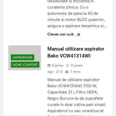
flexibilitate si eficienta in
curatenia zilnica. Cu o
autonomie de pana la 40 de
minute si motor BLDC puternic,
asigura o aspirare temeinica si…
Citeste mai mult..
Manual utilizare aspirator
Beko VCW41314WI
ASPIRATOARE
HOME CONFORT
Ciprian
2 years
ago
0
1 mins
Manual de utilizare aspirator
Beko VCW41314WI 1700 W,
Capacitate 21 l, Filtru HEPA,
Negru Bucura-te de suprafete
curate in doar cativa pasi simpli.
Aspiratorul cu sac umed/uscat