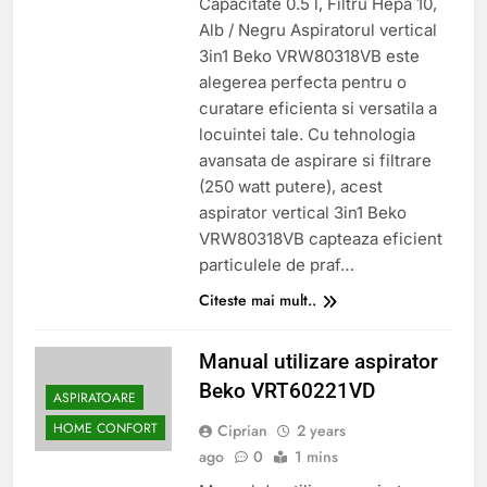
Capacitate 0.5 l, Filtru Hepa 10,
Alb / Negru Aspiratorul vertical
3in1 Beko VRW80318VB este
alegerea perfecta pentru o
curatare eficienta si versatila a
locuintei tale. Cu tehnologia
avansata de aspirare si filtrare
(250 watt putere), acest
aspirator vertical 3in1 Beko
VRW80318VB capteaza eficient
particulele de praf…
Citeste mai mult..
Manual utilizare aspirator
Beko VRT60221VD
ASPIRATOARE
HOME CONFORT
Ciprian
2 years
ago
0
1 mins