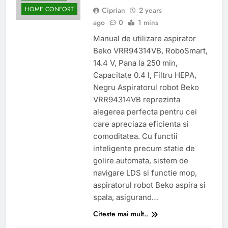
HOME CONFORT
Ciprian
2 years
ago
0
1 mins
Manual de utilizare aspirator
Beko VRR94314VB, RoboSmart,
14.4 V, Pana la 250 min,
Capacitate 0.4 l, Filtru HEPA,
Negru Aspiratorul robot Beko
VRR94314VB reprezinta
alegerea perfecta pentru cei
care apreciaza eficienta si
comoditatea. Cu functii
inteligente precum statie de
golire automata, sistem de
navigare LDS si functie mop,
aspiratorul robot Beko aspira si
spala, asigurand…
Citeste mai mult..