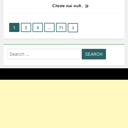
Citeste mai mult..
1
2
3
…
71
Search
for: